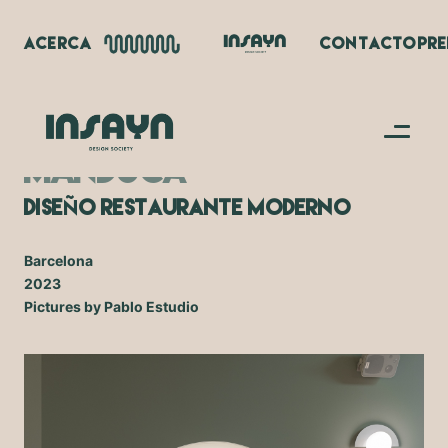
ACERCA
CONTACTO
PR
MANDUCA
Ñ
Dise
O Restaurante Moderno
Barcelona
2023
Pictures by Pablo Estudio